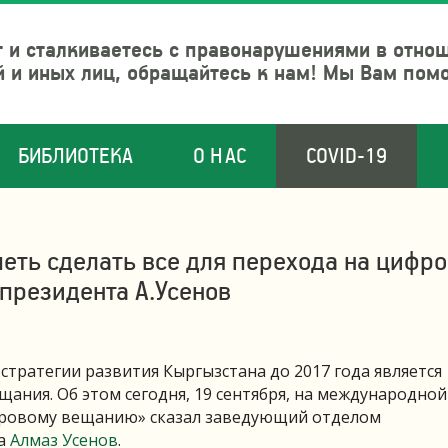
 и сталкиваетесь с правонарушениями в отно
й и иных лиц, обращайтесь к нам! Мы Вам пом
БИБЛИОТЕКА
О НАС
COVID-19
петь сделать все для перехода на цифр
президента А.Усенов
тратегии развития Кыргызстана до 2017 года является
ания. Об этом сегодня, 19 сентября, на международной
ифровому вещанию» сказал заведующий отделом
та
Алмаз Усенов
.