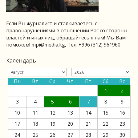
Если Вы журналист и сталкиваетесь с
правонарушениями в отношении Вас со стороны
властей и иных лиц, обращайтесь к нам! Мы Вам
поможем!
mpi@media.kg
, Тел: +996 (312) 961960
Календарь
Пн
Вт
Ср
Чт
Пт
Сб
Вс
1
2
3
4
5
6
7
8
9
10
11
12
13
14
15
16
17
18
19
20
21
22
23
24
25
26
27
28
29
30