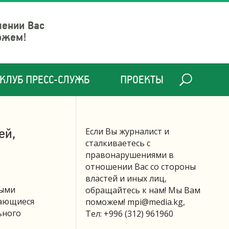
шении Вас
ожем!
КЛУБ ПРЕСС-СЛУЖБ
ПРОЕКТЫ
ей,
Если Вы журналист и
сталкиваетесь с
правонарушениями в
отношении Вас со стороны
властей и иных лиц,
ными
обращайтесь к нам! Мы Вам
мающиеся
поможем!
mpi@media.kg
,
ьного
Тел: +996 (312) 961960