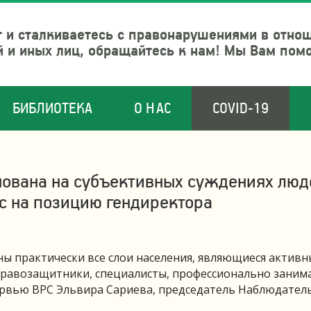
 и сталкиваетесь с правонарушениями в отно
й и иных лиц, обращайтесь к нам! Мы Вам пом
БИБЛИОТЕКА
О НАС
COVID-19
нована на субъективных суждениях люд
с на позицию гендиректора
ны практически все слои населения, являющиеся актив
 правозащитники, специалисты, профессионально зани
тервью ВРС Эльвира Сариева, председатель Наблюдател