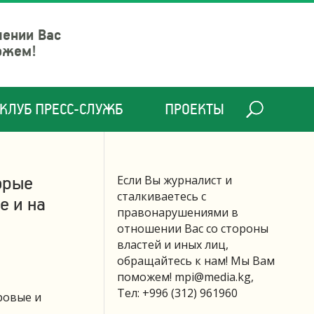
шении Вас
ожем!
КЛУБ ПРЕСС-СЛУЖБ
ПРОЕКТЫ
орые
Если Вы журналист и
сталкиваетесь с
е и на
правонарушениями в
отношении Вас со стороны
властей и иных лиц,
обращайтесь к нам! Мы Вам
поможем!
mpi@media.kg
,
Тел: +996 (312) 961960
ровые и