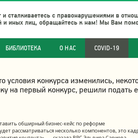
 и сталкиваетесь с правонарушениями в отно
й и иных лиц, обращайтесь к нам! Мы Вам пом
БИБЛИОТЕКА
О НАС
COVID-19
что условия конкурса изменились, некот
ку на первый конкурс, решили подать е
ставить обширный бизнес-кейс по реформе
удет рассматриваться несколько компонентов, это кад
звития контента», — сказала ВРС Эльвира Сариева,