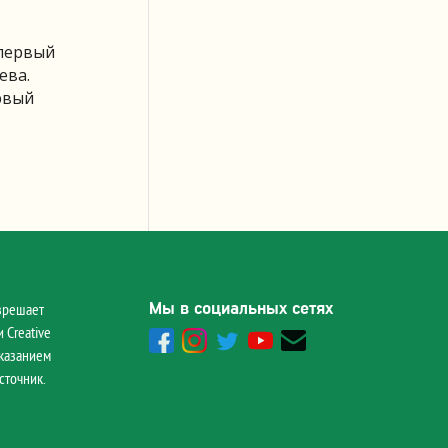
 первый
ева.
рвый
Мы в социальных сетях
зрешает
 Creative
указанием
сточник.