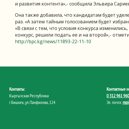
и развития контента»,- сообщила Эльвира Сарие
Она также добавила, что кандидатам будет удел
раз. «А затем тайным голосованием будет избра
«В связи с тем, что условия конкурса изменилис
конкурс, решили подать ее и на второй»,- отмет
http://bpc.kg/news/11893-22-11-10
Контакты:
Контактные н
Кыргызская Республика
0 312 961 96
г.Бишкек, ул.Панфилова, 124
Эл. почта:
mpi