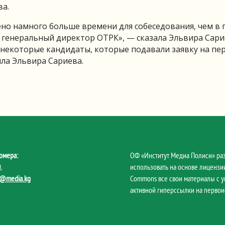
ва.
ено намного больше времени для собеседования, чем в
н генеральный директор ОТРК», — сказала Эльвира Сари
ь, некоторые кандидаты, которые подавали заявку на пе
ила Эльвира Сариева.
омера:
ОФ «Институт Медиа Полиси» ра
0
,
использовать на основе лицензии
@media.kg
Commons все свои материалы с 
активной гиперссылки на первои