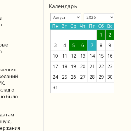
Календарь
е
 с
Пн
Вт
Ср
Чт
Пт
Сб
Вс
1
2
орые
3
4
5
6
7
8
9
а
10
11
12
13
14
15
16
17
18
19
20
21
22
23
нческих
желаний
24
25
26
27
28
29
30
К.
31
клад о
жно было
идатам
нную,
держания