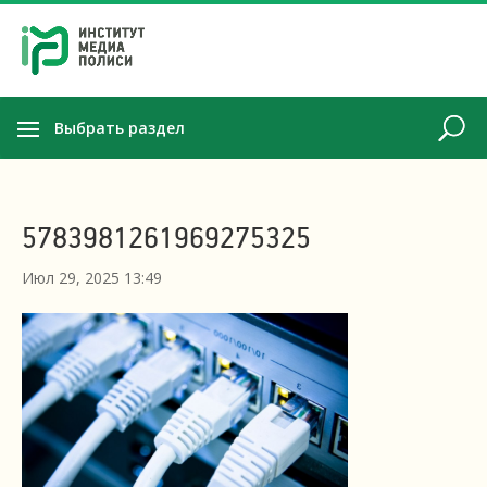
Выбрать раздел
5783981261969275325
Июл 29, 2025 13:49