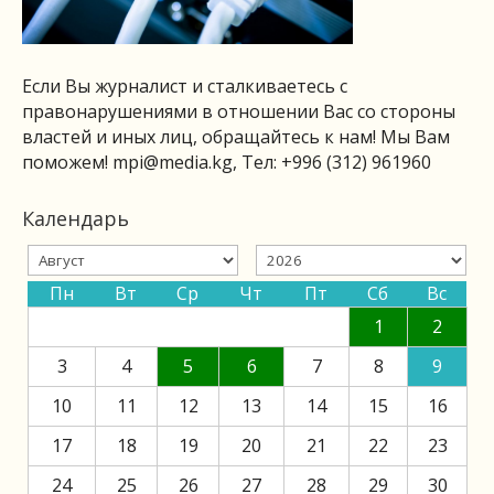
Если Вы журналист и сталкиваетесь с
правонарушениями в отношении Вас со стороны
властей и иных лиц, обращайтесь к нам! Мы Вам
поможем!
mpi@media.kg
, Тел: +996 (312) 961960
Календарь
Пн
Вт
Ср
Чт
Пт
Сб
Вс
1
2
3
4
5
6
7
8
9
10
11
12
13
14
15
16
17
18
19
20
21
22
23
24
25
26
27
28
29
30