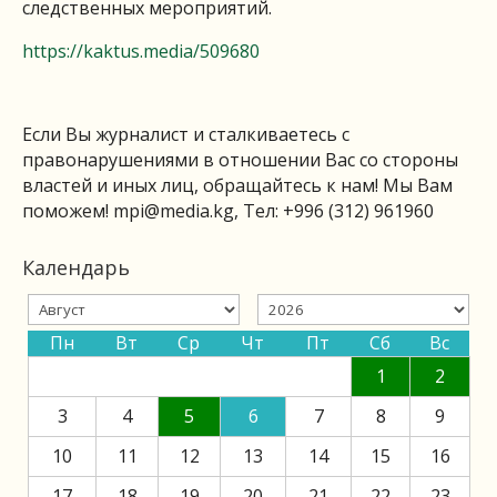
следственных мероприятий.
https://kaktus.media/509680
Если Вы журналист и сталкиваетесь с
правонарушениями в отношении Вас со стороны
властей и иных лиц, обращайтесь к нам! Мы Вам
поможем!
mpi@media.kg
, Тел: +996 (312) 961960
Календарь
Пн
Вт
Ср
Чт
Пт
Сб
Вс
1
2
3
4
5
6
7
8
9
10
11
12
13
14
15
16
17
18
19
20
21
22
23