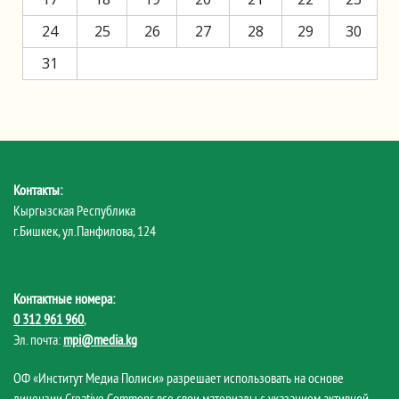
24
25
26
27
28
29
30
31
Контакты:
Кыргызская Республика
г.Бишкек, ул.Панфилова, 124
Контактные номера:
0 312 961 960
,
Эл. почта:
mpi@media.kg
ОФ «Институт Медиа Полиси» разрешает использовать на основе
лицензии Creative Commons все свои материалы с указанием активной