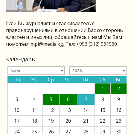
Если Вы журналист и сталкиваетесь с
правонарушениями в отношении Вас со стороны
властей и иных лиц, обращайтесь к нам! Мы Вам
поможем!
mpi@media.kg
, Тел: +996 (312) 961960
Календарь
Пн
Вт
Ср
Чт
Пт
Сб
Вс
1
2
3
4
5
6
7
8
9
10
11
12
13
14
15
16
17
18
19
20
21
22
23
24
25
26
27
28
29
30