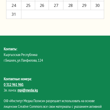
24
25
26
27
28
29
30
31
Контакты:
Кыргызская Республика
г.Бишкек, ул.Панфилова, 124
Контактные номера:
0 312 961 960
,
Эл. почта:
mpi@media.kg
ОФ «Институт Медиа Полиси» разрешает использовать на основе
лицензии Creative Commons все свои материалы с указанием активной