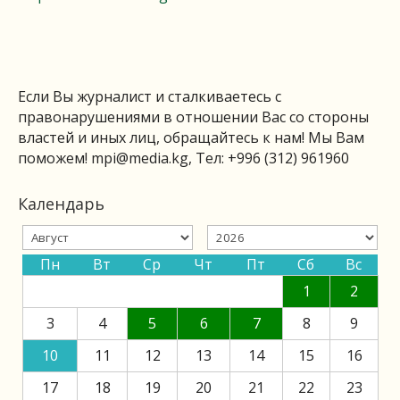
Если Вы журналист и сталкиваетесь с
правонарушениями в отношении Вас со стороны
властей и иных лиц, обращайтесь к нам! Мы Вам
поможем!
mpi@media.kg
, Тел: +996 (312) 961960
Календарь
Пн
Вт
Ср
Чт
Пт
Сб
Вс
1
2
3
4
5
6
7
8
9
10
11
12
13
14
15
16
17
18
19
20
21
22
23