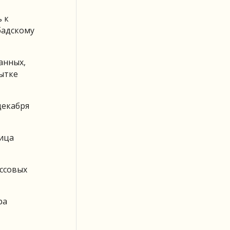
 к
бадскому
анных,
ытке
декабря
ница
ассовых
ра