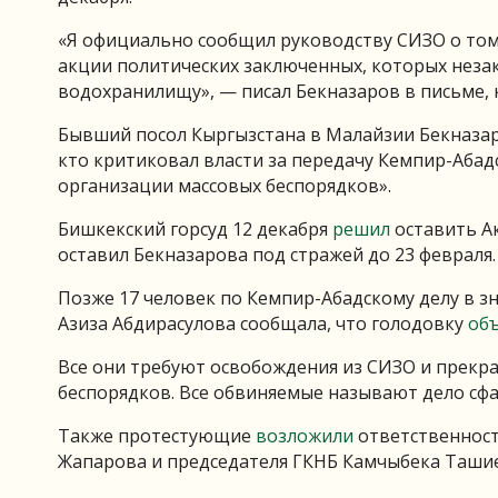
«Я официально сообщил руководству СИЗО о том,
акции политических заключенных, которых неза
водохранилищу», — писал Бекназаров в письме, 
Бывший посол Кыргызстана в Малайзии Бекназар
кто критиковал власти за передачу Кемпир-Абад
организации массовых беспорядков».
Бишкекский горсуд 12 декабря
решил
оставить Ак
оставил Бекназарова под стражей до 23 февраля.
Позже 17 человек по Кемпир-Абадскому делу в з
Азиза Абдирасулова сообщала, что голодовку
об
Все они требуют освобождения из СИЗО и прекра
беспорядков. Все обвиняемые называют дело с
Также протестующие
возложили
ответственност
Жапарова и председателя ГКНБ Камчыбека Ташие