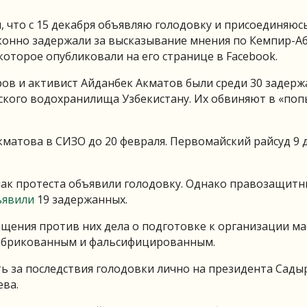
 что с 15 декабря объявляю голодовку и присоединяюсь
конно задержали за высказывание мнения по Кемпир-А
которое опубликовали на его странице в Facebook.
ов и активист Айданбек Акматов были среди 30 задерж
ского водохранилища Узбекистану. Их обвиняют в «поп
матова в СИЗО до 20 февраля. Первомайский райсуд 9 
нак протеста объявили голодовку. Однако правозащит
ъявили
19 задержанных.
щения против них дела о подготовке к организации м
фабрикованным и фальсифицированным.
ь за последствия голодовки лично на президента Сады
ва.