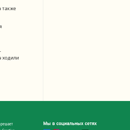
а также
я
-
ы ходили
Мы в социальных сетях
зрешает