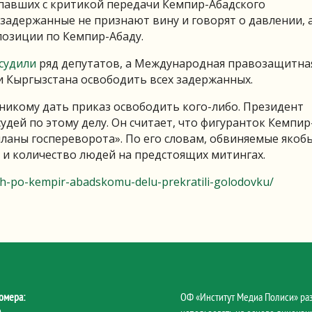
павших с критикой передачи Кемпир-Абадского
 задержанные не признают вину и говорят о давлении, 
позиции по Кемпир-Абаду.
судили
ряд депутатов, а Международная правозащитна
и Кыргызстана освободить всех задержанных.
 никому дать приказ освободить кого-либо. Президент
удей по этому делу. Он считает, что фигуранток Кемпир
планы госпереворота». По его словам, обвиняемые якоб
а и количество людей на предстоящих митингах.
yh-po-kempir-abadskomu-delu-prekratili-golodovku/
омера:
ОФ «Институт Медиа Полиси» ра