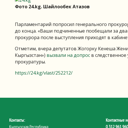
Фото 24.kg. Шайлообек Атазов
Парламентарий попросил генерального прокуро
до конца. «Ваши подчиненные пообещали за два 
прокурора после выступления приходят в кабинет 
Отметим, вчера депутатов Жогорку Кенеша Жени
Кыргызстан»)
вызвали на допрос
в следственное 
прокуратуры.
https://24.kg/vlast/252212/
Контакты:
Контактные н
Кыргызская Республика
0 312 961 96