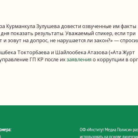
ра Курманкула Зулушева довести озвученные им факты
дня показать результаты. Уважаемый спикер, если три
и зовут на допрос, не нарушается ли закон?» — спросил
шбека Токторбаева и Шайлообека Атазова («Ата Журт
управление ГП КР после их
заявления
о коррупции в ор
омера:
ОФ «Институт Медиа Полиси» ра
0
,
использовать на основе лицензии