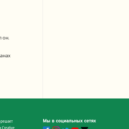
 он.
ганах
Мы в социальных сетях
зрешает
 Creative