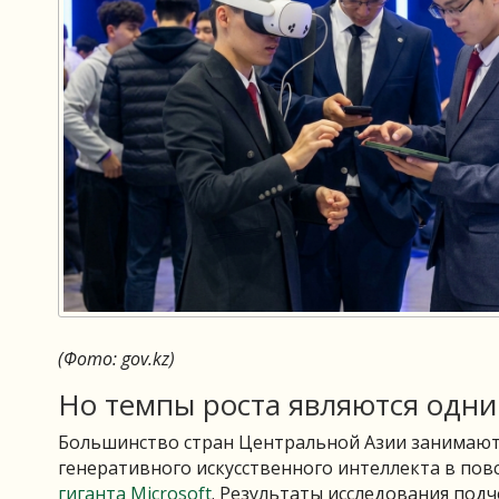
(Фото: gov.kz)
Но темпы роста являются одни
Большинство стран Центральной Азии занимают 
генеративного искусственного интеллекта в пов
гиганта
Microsoft
. Результаты исследования под