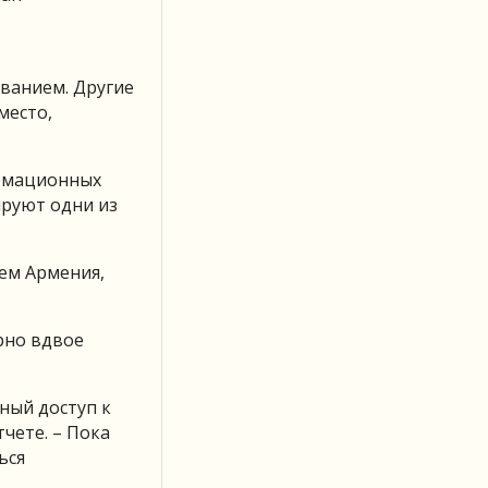
ованием. Другие
место,
ормационных
ируют одни из
тем Армения,
рно вдвое
ный доступ к
чете. – Пока
ься