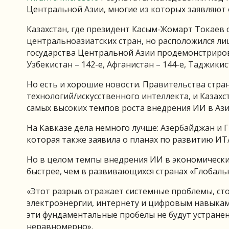
Центральной Азии, многие из которых заявляют
Казахстан, где президент Касым-Жомарт Токаев 
центральноазиатских стран, но расположился лиш
государства Центральной Азии продемонстрирова
Узбекистан – 142-е, Афганистан – 144-е, Таджикис
Но есть и хорошие новости. Правительства стр
технологий/искусственного интеллекта, и Казах
самых высоких темпов роста внедрения ИИ в Ази
На Кавказе дела немного лучше: Азербайджан и Г
которая также заявила о планах по развитию ИТ/
Но в целом темпы внедрения ИИ в экономически
быстрее, чем в развивающихся странах «Глобаль
«Этот разрыв отражает системные проблемы, сто
электроэнергии, интернету и цифровым навыкам 
эти фундаментальные пробелы не будут устране
неравномерно».