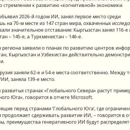
 о стремлении к развитию «когнитивной» экономики.
объявил 2026-й годом ИИ, занял первое место среди
ь на 70-м месте из 147 стран мира, охваченных исслед
ли значительное отставание: Кыргызстан занял 116-е 
тан – 145-е, а Туркменистан – 146-е.
ан региона заявили о планах по развитию центров инф
стан, Кыргызстан и Узбекистан действительно демонстр
и.
рузия заняли 62-е и 54-е места соответственно. Между 
ИИ, заняла 139-е место.
 развитых странах «Глобального Севера» растут приме
ного Юга», говорится в отчете
Microsoft
.
ящие перед странами ‘Глобального Юга’, где ограничен
продолжает сдерживать развитие ИИ, – говорится в от
ны, преимущества генеративного ИИ будут распределят