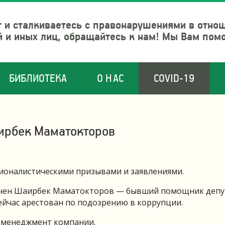
 и сталкиваетесь с правонарушениями в отно
й и иных лиц, обращайтесь к нам! Мы Вам пом
БИБЛИОТЕКА
О НАС
COVID-19
ирбек Маматокторов
ционалистическими призывами и заявлениями.
чен Шаирбек Маматокторов — бывший помощник депу
ейчас арестован по подозрению в коррупции.
л менеджмент компании.