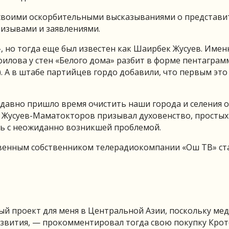
 своими оскорбительными высказываниями о представи
изывами и заявлениями.
, но тогда еще был известен как Шаирбек Жусуев. Имен
филова у стен «Белого дома» разбит в форме пентаграм
 А в штабе партийцев гордо добавили, что первым это
 давно пришло время очистить наши города и селения 
 Жусуев-Маматокторов призывал духовенство, простых
ть с неожиданно возникшей проблемой.
ственным собственником телерадиокомпании «Ош ТВ» ст
 проект для меня в Центральной Азии, поскольку мед
азвития, — прокомментировал тогда свою покупку Крот