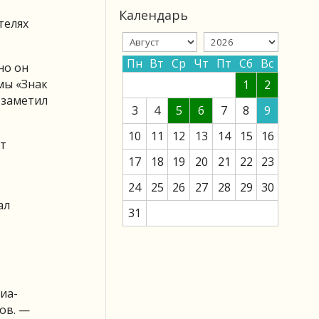
Календарь
телях
Пн
Вт
Ср
Чт
Пт
Сб
Вс
но он
мы «Знак
1
2
 заметил
3
4
5
6
7
8
9
10
11
12
13
14
15
16
от
17
18
19
20
21
22
23
24
25
26
27
28
29
30
ал
31
иа-
ов. —