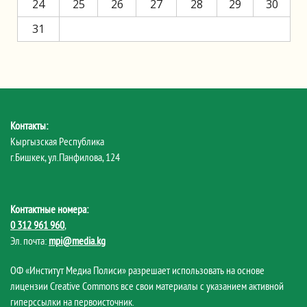
24
25
26
27
28
29
30
31
Контакты:
Кыргызская Республика
г.Бишкек, ул.Панфилова, 124
Контактные номера:
0 312 961 960
,
Эл. почта:
mpi@media.kg
ОФ «Институт Медиа Полиси» разрешает использовать на основе
лицензии Creative Commons все свои материалы с указанием активной
гиперссылки на первоисточник.