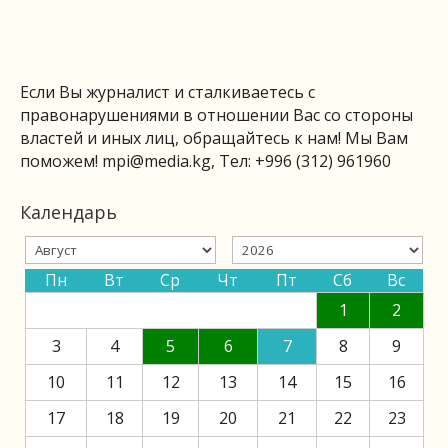
Если Вы журналист и сталкиваетесь с
правонарушениями в отношении Вас со стороны
властей и иных лиц, обращайтесь к нам! Мы Вам
поможем!
mpi@media.kg
, Тел: +996 (312) 961960
Календарь
Пн
Вт
Ср
Чт
Пт
Сб
Вс
1
2
3
4
5
6
7
8
9
10
11
12
13
14
15
16
17
18
19
20
21
22
23