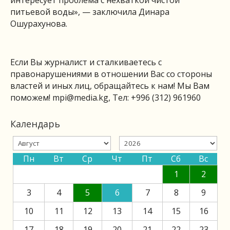
интересует проблема с нехваткой чистой
питьевой воды», — заключила Динара
Ошурахунова.
Если Вы журналист и сталкиваетесь с
правонарушениями в отношении Вас со стороны
властей и иных лиц, обращайтесь к нам! Мы Вам
поможем!
mpi@media.kg
, Тел: +996 (312) 961960
Календарь
Пн
Вт
Ср
Чт
Пт
Сб
Вс
1
2
3
4
5
6
7
8
9
10
11
12
13
14
15
16
17
18
19
20
21
22
23