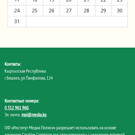
24
25
26
27
28
29
30
31
Контакты:
Кыргызская Республика
г.Бишкек, ул.Панфилова, 124
Контактные номера:
0 312 961 960
,
Эл. почта:
mpi@media.kg
ОФ «Институт Медиа Полиси» разрешает использовать на основе
лицензии Creative Commons все свои материалы с указанием активной