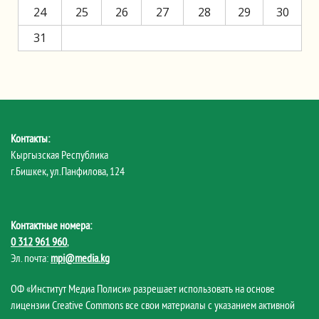
24
25
26
27
28
29
30
31
Контакты:
Кыргызская Республика
г.Бишкек, ул.Панфилова, 124
Контактные номера:
0 312 961 960
,
Эл. почта:
mpi@media.kg
ОФ «Институт Медиа Полиси» разрешает использовать на основе
лицензии Creative Commons все свои материалы с указанием активной