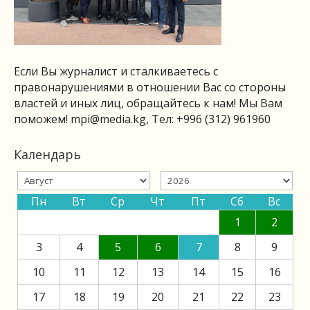
Если Вы журналист и сталкиваетесь с
правонарушениями в отношении Вас со стороны
властей и иных лиц, обращайтесь к нам! Мы Вам
поможем!
mpi@media.kg
, Тел: +996 (312) 961960
Календарь
Пн
Вт
Ср
Чт
Пт
Сб
Вс
1
2
3
4
5
6
7
8
9
10
11
12
13
14
15
16
17
18
19
20
21
22
23