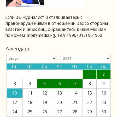
Если Вы журналист и сталкиваетесь с
правонарушениями в отношении Вас со стороны
властей и иных лиц, обращайтесь к нам! Мы Вам
поможем!
mpi@media.kg
, Тел: +996 (312) 961960
Календарь
Пн
Вт
Ср
Чт
Пт
Сб
Вс
1
2
3
4
5
6
7
8
9
10
11
12
13
14
15
16
17
18
19
20
21
22
23
24
25
26
27
28
29
30