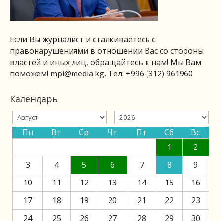
Если Вы журналист и сталкиваетесь с
правонарушениями в отношении Вас со стороны
властей и иных лиц, обращайтесь к нам! Мы Вам
поможем!
mpi@media.kg
, Тел: +996 (312) 961960
Календарь
Пн
Вт
Ср
Чт
Пт
Сб
Вс
1
2
3
4
5
6
7
8
9
10
11
12
13
14
15
16
17
18
19
20
21
22
23
24
25
26
27
28
29
30