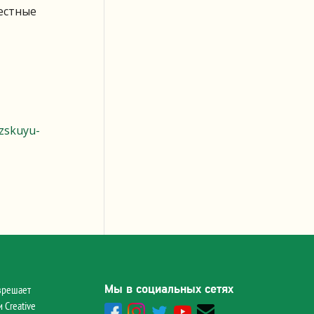
естные
yzskuyu-
Мы в социальных сетях
зрешает
 Creative