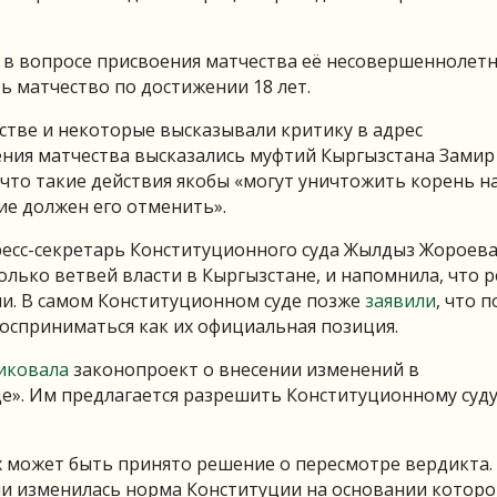
 в вопросе присвоения матчества её несовершеннолет
ь матчество по достижении 18 лет.
стве и некоторые высказывали критику в адрес
ения матчества высказались муфтий Кыргызстана Замир
, что такие действия якобы «могут уничтожить корень на
ние должен его отменить».
есс-секретарь Конституционного суда Жылдыз Жороева.
колько ветвей власти в Кыргызстане, и напомнила, что 
и. В самом Конституционном суде позже
заявили
, что п
восприниматься как их официальная позиция.
иковала
законопроект о внесении изменений в
е». Им предлагается разрешить Конституционному суд
х может быть принято решение о пересмотре вердикта.
сли изменилась норма Конституции на основании котор