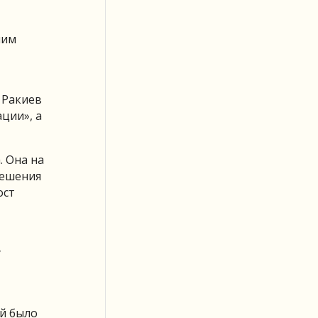
ним
 Ракиев
ции», а
 Она на
решения
ост
у
ой было