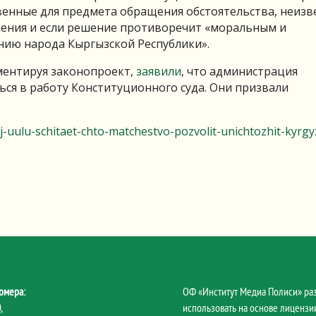
венные для предмета обращения обстоятельства, неизв
шения и если решение противоречит «моральным и
ию народа Кыргызской Республики».
ментируя законопроект,
заявили
, что администрация
ся в работу Конституционного суда. Они призвали
-uulu-schitaet-chto-matchestvo-pozvolit-unichtozhit-kyrg
омера:
ОФ «Институт Медиа Полиси» ра
0
,
использовать на основе лицензии