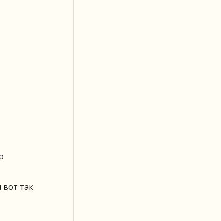
о
 вот так