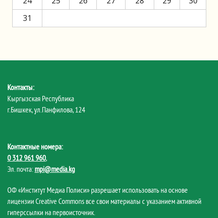
24
25
26
27
28
29
30
31
Контакты:
Кыргызская Республика
г.Бишкек, ул.Панфилова, 124
Контактные номера:
0 312 961 960
,
Эл. почта:
mpi@media.kg
ОФ «Институт Медиа Полиси» разрешает использовать на основе
лицензии Creative Commons все свои материалы с указанием активной
гиперссылки на первоисточник.