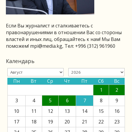
Если Вы журналист и сталкиваетесь с
правонарушениями в отношении Вас со стороны
властей и иных лиц, обращайтесь к нам! Мы Вам
поможем!
mpi@media.kg
, Тел: +996 (312) 961960
Календарь
Пн
Вт
Ср
Чт
Пт
Сб
Вс
1
2
3
4
5
6
7
8
9
10
11
12
13
14
15
16
17
18
19
20
21
22
23