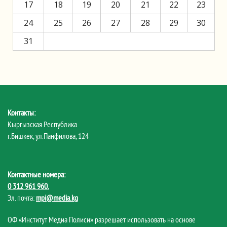
17
18
19
20
21
22
23
24
25
26
27
28
29
30
31
Контакты:
Кыргызская Республика
г.Бишкек, ул.Панфилова, 124
Контактные номера:
0 312 961 960
,
Эл. почта:
mpi@media.kg
ОФ «Институт Медиа Полиси» разрешает использовать на основе