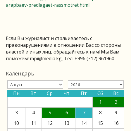
arapbaev-predlagaet-rassmotret.html
Если Вы журналист и сталкиваетесь с
правонарушениями в отношении Вас со стороны
властей и иных лиц, обращайтесь к нам! Мы Вам
поможем!
mpi@media.kg
, Тел: +996 (312) 961960
Календарь
Пн
Вт
Ср
Чт
Пт
Сб
Вс
1
2
3
4
5
6
7
8
9
10
11
12
13
14
15
16