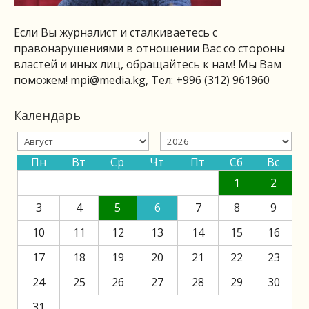
Если Вы журналист и сталкиваетесь с
правонарушениями в отношении Вас со стороны
властей и иных лиц, обращайтесь к нам! Мы Вам
поможем!
mpi@media.kg
, Тел: +996 (312) 961960
Календарь
Пн
Вт
Ср
Чт
Пт
Сб
Вс
1
2
3
4
5
6
7
8
9
10
11
12
13
14
15
16
17
18
19
20
21
22
23
24
25
26
27
28
29
30
31