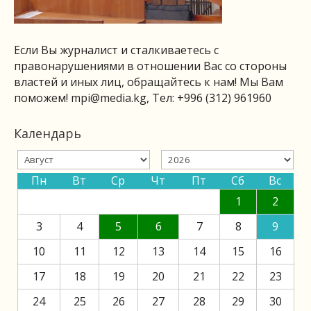
Если Вы журналист и сталкиваетесь с
правонарушениями в отношении Вас со стороны
властей и иных лиц, обращайтесь к нам! Мы Вам
поможем!
mpi@media.kg
, Тел: +996 (312) 961960
Календарь
Пн
Вт
Ср
Чт
Пт
Сб
Вс
1
2
3
4
5
6
7
8
9
10
11
12
13
14
15
16
17
18
19
20
21
22
23
24
25
26
27
28
29
30