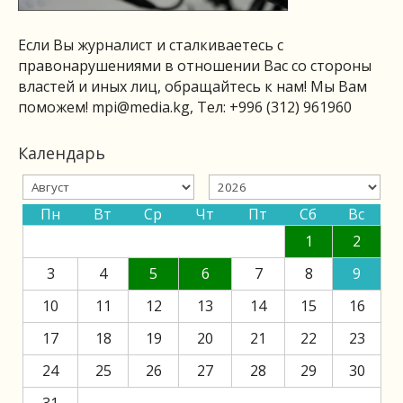
Если Вы журналист и сталкиваетесь с
правонарушениями в отношении Вас со стороны
властей и иных лиц, обращайтесь к нам! Мы Вам
поможем!
mpi@media.kg
, Тел: +996 (312) 961960
Календарь
Пн
Вт
Ср
Чт
Пт
Сб
Вс
1
2
3
4
5
6
7
8
9
10
11
12
13
14
15
16
17
18
19
20
21
22
23
24
25
26
27
28
29
30