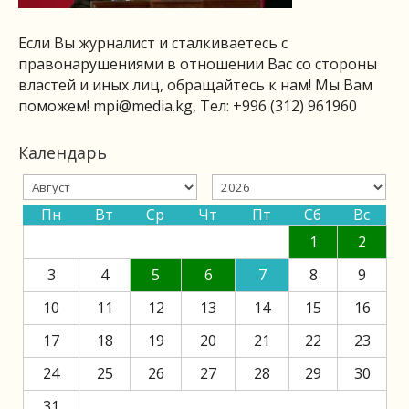
Если Вы журналист и сталкиваетесь с
правонарушениями в отношении Вас со стороны
властей и иных лиц, обращайтесь к нам! Мы Вам
поможем!
mpi@media.kg
, Тел: +996 (312) 961960
Календарь
Пн
Вт
Ср
Чт
Пт
Сб
Вс
1
2
3
4
5
6
7
8
9
10
11
12
13
14
15
16
17
18
19
20
21
22
23
24
25
26
27
28
29
30
31