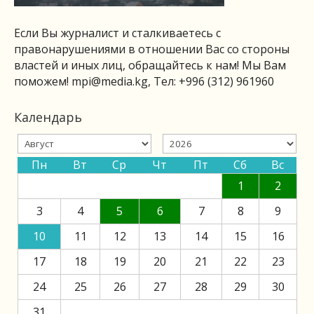
Если Вы журналист и сталкиваетесь с
правонарушениями в отношении Вас со стороны
властей и иных лиц, обращайтесь к нам! Мы Вам
поможем!
mpi@media.kg
, Тел: +996 (312) 961960
Календарь
Пн
Вт
Ср
Чт
Пт
Сб
Вс
1
2
3
4
5
6
7
8
9
10
11
12
13
14
15
16
17
18
19
20
21
22
23
24
25
26
27
28
29
30
31