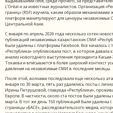
выдававшими себя, среди прочего, за представител
L’Oréal и за известных журналистов. Организация «Р
границ» (RSF) изучила, каким образом механизмами 
платформ манипулируют для цензуры независимых 
Центральной Азии.
С января по апрель 2026 года несколько сотен новос
публикаций независимых казахстанских СМИ «Респуб
были удалены с платформы Facebook. Все началось с т
«Республика» опубликовала пост, в котором давала 
анализ новогоднего выступления президента Касым
Токаева и вписывается в более широкий контекст ус
давления на независимые СМИ в последние месяцы.
После этой, волнами последовали еще несколько атак
января по 30 марта, пять раз удалялись посты с личн
Ирины Петрушовой, главреда «Республики», прожи
Европе. В частности, около ста постов были удалены 
марта. В тот же день 150 публикаций были удалены с
страницы «БАСЕ», расследовательского медиа, котор