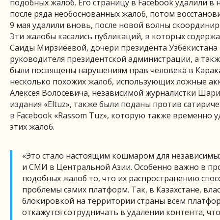
подобных жалоб. Его страницу в Facebook удалили в 
после ряда необоснованных жалоб, потом восстановил
9 мая удалили вновь, после новой волны скоордини
Эти жалобы касались публикаций, в которых содерж
Саиды Мирзиёевой, дочери президента Узбекистана
руководителя президентской администрации, а такж
были посвящены нарушениям прав человека в Карак
несколько похожих жалоб, использующих ложные ак
Алексея Волосевича, независимой журналистки Шар
издания «Eltuz», также были поданы против сатирич
в Facebook «Rassom Tuz», которую также временно у
этих жалоб.
«Это стало настоящим кошмаром для независимы
и СМИ в Центральной Азии. Особенно важно в пр
подобных жалоб то, что их распространению спо
проблемы самих платформ. Так, в Казахстане, вла
блокировкой на территории страны всем платфо
откажутся сотрудничать в удалении контента, чт