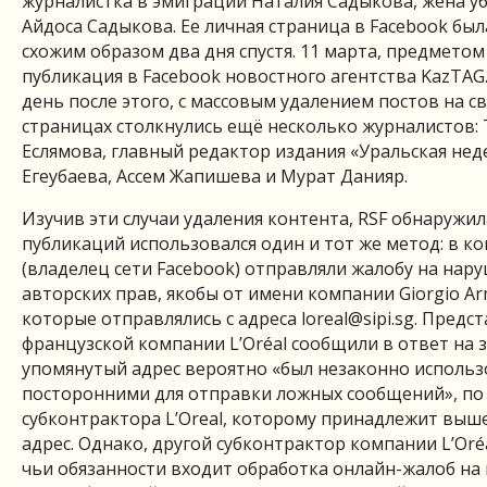
журналистка в эмиграции Наталия Садыкова, жена уби
Айдоса Садыкова. Ее личная страница в Facebook бы
схожим образом два дня спустя. 11 марта, предметом
публикация в Facebook новостного агентства KazTAG
день после этого, с массовым удалением постов на с
страницах столкнулись ещё несколько журналистов:
Еслямова, главный редактор издания «Уральская нед
Егеубаева, Ассем Жапишева и Мурат Данияр.
Изучив эти случаи удаления контента, RSF обнаружила
публикаций использовался один и тот же метод: в 
(владелец сети Facebook) отправляли жалобу на нар
авторских прав, якобы от имени компании Giorgio Arma
которые отправлялись с адреса
loreal@sipi.sg
. Предс
французской компании L’Oréal сообщили в ответ на з
упомянутый адрес вероятно «был незаконно исполь
посторонними для отправки ложных сообщений», по
субконтрактора L’Oreal, которому принадлежит вы
адрес. Однако, другой субконтрактор компании L’Oréal
чьи обязанности входит обработка онлайн-жалоб на