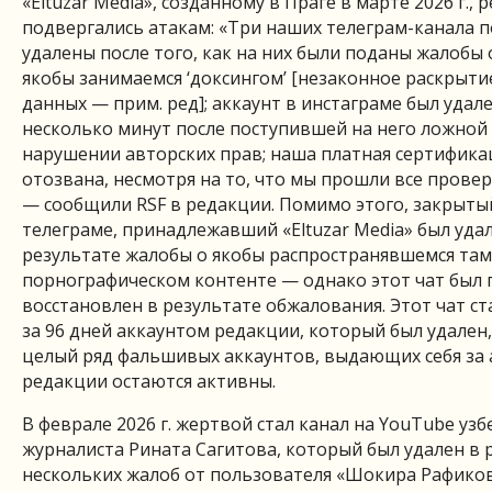
«Eltuzar Media», созданному в Праге в марте 2026 г., 
подвергались атакам: «Три наших телеграм-канала 
удалены после того, как на них были поданы жалобы 
якобы занимаемся ‘доксингом’ [незаконное раскрыти
данных — прим. ред]; аккаунт в инстаграме был удал
несколько минут после поступившей на него ложной
нарушении авторских прав; наша платная сертифика
отозвана, несмотря на то, что мы прошли все прове
— сообщили RSF в редакции. Помимо этого, закрытый
телеграме, принадлежавший «Eltuzar Media» был уда
результате жалобы о якобы распространявшемся там
порнографическом контенте — однако этот чат был 
восстановлен в результате обжалования. Этот чат с
за 96 дней аккаунтом редакции, который был удален,
целый ряд фальшивых аккаунтов, выдающих себя за
редакции остаются активны.
В феврале 2026 г. жертвой стал канал на YouTube узб
журналиста Рината Сагитова, который был удален в 
нескольких жалоб от пользователя «Шокира Рафико