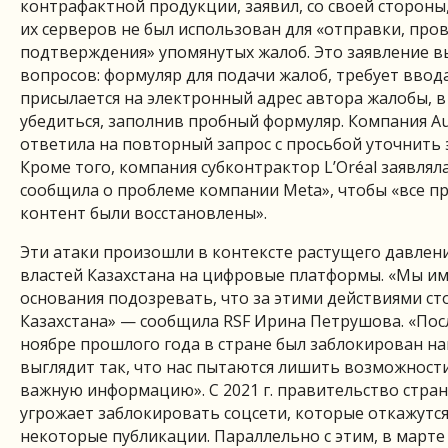
контрафактной продукции, заявил, со своей стороны,
их серверов не был использован для «отправки, про
подтверждения» упомянутых жалоб. Это заявление в
вопросов: формуляр для подачи жалоб, требует ввод
присылается на электронный адрес автора жалобы, в
убедиться, заполнив пробный формуляр. Компания Au
ответила на повторный запрос с просьбой уточнить э
Кроме того, компания субконтрактор L’Oréal заявляла
сообщила о проблеме компании Meta», чтобы «все пр
контент были восстановлены».
Эти атаки произошли в контексте растущего давлен
властей Казахстана на цифровые платформы. «Мы и
основания подозревать, что за этими действиями ст
Казахстана» — сообщила RSF Ирина Петрушова. «Посл
ноябре прошлого года в стране был заблокирован наш
выглядит так, что нас пытаются лишить возможност
важную информацию». С 2021 г. правительство стра
угрожает заблокировать соцсети, которые откажутся
некоторые публикации. Параллельно с этим, в марте