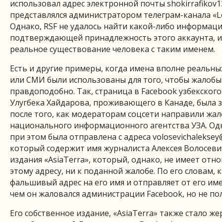
использовал адрес электронной почты
shokirrafikov
представлялся администратором телеграм-канала «L
Однако, RSF не удалось найти какой-либо информаци
подтверждающей принадлежность этого аккаунта, и
реальное существование человека с таким именем.
Есть и другие примеры, когда имена вполне реальн
или СМИ были использованы для того, чтобы жалобы
правдоподобно. Так, страница в Facebook узбекског
Улугбека Хайдарова, проживающего в Канаде, была 
после того, как модераторам соцсети направили жал
национального информационного агентства УЗА. Од
при этом была отправлена с адреса
volosevichalekse
который содержит имя журналиста Алексея Волосеви
издания «AsiaTerra», который, однако, не имеет отн
этому адресу, ни к поданной жалобе. По его словам, 
фальшивый адрес на его имя и отправляет от его им
чем он жаловался администрации Facebook, но не по
Его собственное издание, «AsiaTerra» также стало ж