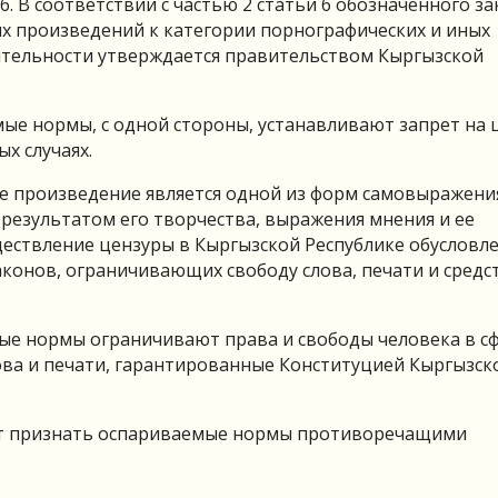
. В соответствии с частью 2 статьи 6 обозначенного за
х произведений к категории порнографических и иных
ятельности утверждается правительством Кыргызской
емые нормы, с одной стороны, устанавливают запрет на 
х случаях.
е произведение является одной из форм самовыражени
результатом его творчества, выражения мнения и ее
ществление цензуры в Кыргызской Республике обусловл
конов, ограничивающих свободу слова, печати и средс
ые нормы ограничивают права и свободы человека в с
ова и печати, гарантированные Конституцией Кыргызск
ит признать оспариваемые нормы противоречащими