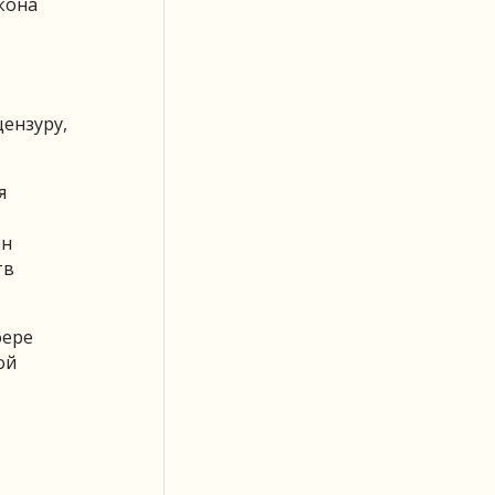
кона
цензуру,
я
ен
тв
фере
ой