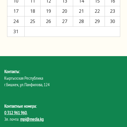
10
11
12
13
14
15
16
17
18
19
20
21
22
23
24
25
26
27
28
29
30
31
Контакты:
Кыргызская Республика
г.Бишкек, ул.Панфилова, 124
Контактные номера:
0 312 961 960
,
Эл. почта:
mpi@media.kg