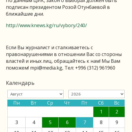
По данным ЦИК, закон о выборах должен быть
подписан президентом Розой Отунбаевой в
ближайшие дни.
http://www.knews.kg/ru/vybory/240/
Если Вы журналист и сталкиваетесь с
правонарушениями в отношении Вас со стороны
властей и иных лиц, обращайтесь к нам! Мы Вам
поможем!
mpi@media.kg
, Тел: +996 (312) 961960
Календарь
Пн
Вт
Ср
Чт
Пт
Сб
Вс
1
2
3
4
5
6
7
8
9