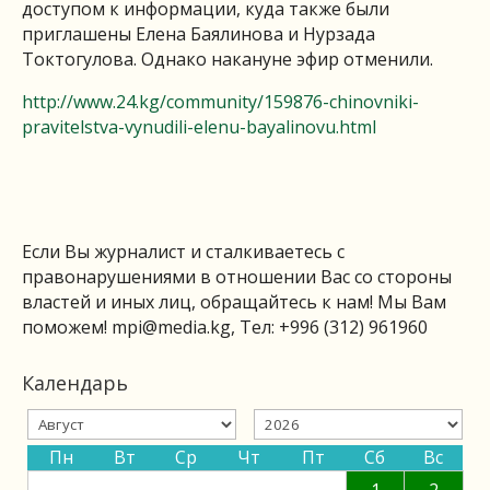
доступом к информации, куда также были
приглашены Елена Баялинова и Нурзада
Токтогулова. Однако накануне эфир отменили.
http://www.24.kg/community/159876-chinovniki-
pravitelstva-vynudili-elenu-bayalinovu.html
Если Вы журналист и сталкиваетесь с
правонарушениями в отношении Вас со стороны
властей и иных лиц, обращайтесь к нам! Мы Вам
поможем!
mpi@media.kg
, Тел: +996 (312) 961960
Календарь
Пн
Вт
Ср
Чт
Пт
Сб
Вс