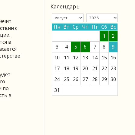
Календарь
речит
Пн
Вт
Ср
Чт
Пт
Сб
Вс
ствии с
ции.
1
2
тся в
3
4
5
6
7
8
9
асается
стерстве
10
11
12
13
14
15
16
17
18
19
20
21
22
23
будет
24
25
26
27
28
29
30
го
и по
31
сть в