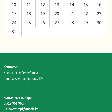
10
11
12
13
14
15
16
17
18
19
20
21
22
23
24
25
26
27
28
29
30
31
Контакты:
Кыргызская Республика
г.Бишкек, ул.Панфилова, 124
Контактные номера:
0 312 961 960
,
Эл. почта:
mpi@media.kg