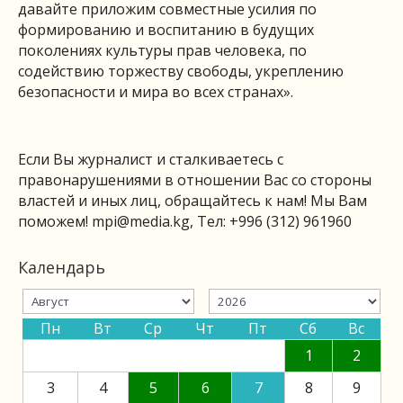
давайте приложим совместные усилия по
формированию и воспитанию в будущих
поколениях культуры прав человека, по
содействию торжеству свободы, укреплению
безопасности и мира во всех странах».
Если Вы журналист и сталкиваетесь с
правонарушениями в отношении Вас со стороны
властей и иных лиц, обращайтесь к нам! Мы Вам
поможем!
mpi@media.kg
, Тел: +996 (312) 961960
Календарь
Пн
Вт
Ср
Чт
Пт
Сб
Вс
1
2
3
4
5
6
7
8
9