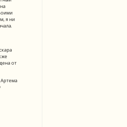
ана
своими
м, я ни
ачала.
скара
кже
дена от
 Артема
О