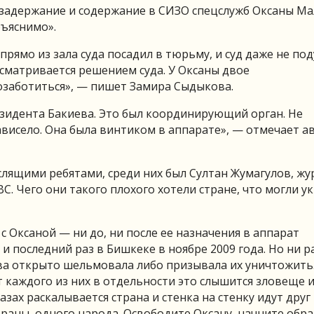
«задержание и содержание в СИЗО спецслужб Оксаны М
бъяснимо».
прямо из зала суда посадил в тюрьму, и суд даже не по
усматривается решением суда. У Оксаны двое
озаботиться», — пишет Замира Сыдыкова.
езидента Бакиева. Это был координирующий орган. Не
зависело. Она была винтиком в аппарате», — отмечает а
слящими ребятами, среди них был Султан Жумагулов, жу
. Чего они такого плохого хотели стране, что могли ук
с Оксаной — ни до, ни после ее назначения в аппарат
 и последний раз в Бишкеке в ноябре 2009 года. Но ни р
ва открыто шельмовала либо призывала их уничтожить.
от каждого из них в отдельности это слышится зловеще 
азах раскалывается страна и стенка на стенку идут друг 
раны, одного народа. Освободите Оксану, начните обр