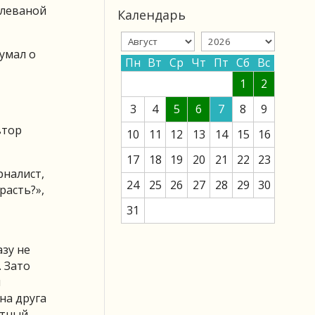
алеваной
Календарь
думал о
Пн
Вт
Ср
Чт
Пт
Сб
Вс
1
2
3
4
5
6
7
8
9
втор
10
11
12
13
14
15
16
17
18
19
20
21
22
23
рналист,
24
25
26
27
28
29
30
расть?»,
31
азу не
 Зато
и
на друга
атный