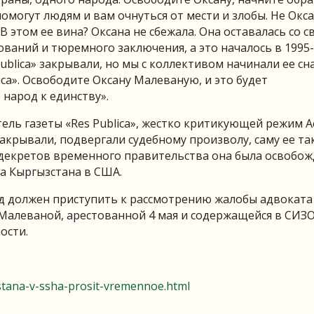
помогут людям и вам очнуться от мести и злобы. Не Окс
 В этом ее вина? Оксана не сбежала. Она оставалась со 
ований и тюремного заключения, а это началось в 1995-
Publica» закрывали, но мы с коллективом начинали ее сн
ca». Освободите Оксану Малеваную, и это будет
 народ к единству».
ель газеты «Res Publica», жестко критикующей режим А
крывали, подвергали судебному произволу, саму ее та
декретов временного правительства она была освобож
а Кыргызстана в США.
уд должен приступить к рассмотрению жалобы адвоката
Малеваной, арестованной 4 мая и содержащейся в СИЗ
ости.
zstana-v-ssha-prosit-vremennoe.html