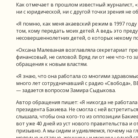
Как отмечает в прошлом известный журналист, 
ни с юридической, ни с другой точки зрения не о
«Я помню, как меня акаевский режим в 1997 году 
том, кому передать моих детей. А ведь это пред
несовершеннолетних детей, о которых некому п
«Оксана Малеваная возглавляла секретариат пр
финансовый, не силовой. Вряд ли от нее что-то 
обращения к новым властям.
«Я знаю, что она работала со многими здравомы
много лет сотрудничавший с радио «Свобода», ВВС
— задается вопросом Замира Сыдыкова.
Автор обращения пишет: «Я никогда не работала 
президента Бакиева. Не смогла с ней встретиться
слышала, чтобы она кого-то из оппозиции Бакие
вот уже 40 дней из уст нового правительства и 
призывно. А мы сидим и удивляемся, почему на гл
молодые и старые, женщины и мужчины одной ст