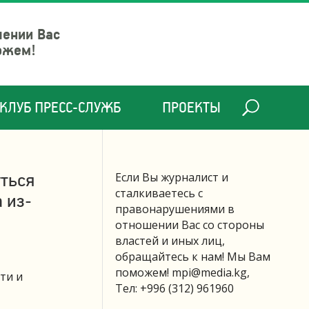
шении Вас
ожем!
КЛУБ ПРЕСС-СЛУЖБ
ПРОЕКТЫ
ться
Если Вы журналист и
сталкиваетесь с
 из-
правонарушениями в
отношении Вас со стороны
властей и иных лиц,
обращайтесь к нам! Мы Вам
поможем!
mpi@media.kg
,
ти и
Тел: +996 (312) 961960