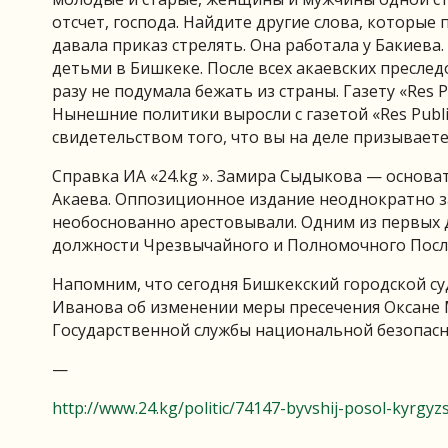
отсчет, господа. Найдите другие слова, которые 
давала приказ стрелять. Она работала у Бакиева.
детьми в Бишкеке. После всех акаевских преслед
разу не подумала бежать из страны. Газету «Res 
Нынешние политики выросли с газетой «Res Publi
свидетельством того, что вы на деле призываете
Справка ИА «24.kg ». Замира Сыдыкова — основат
Акаева. Оппозиционное издание неоднократно за
необоснованно арестовывали. Одним из первых 
должности Чрезвычайного и Полномочного Посл
Напомним, что сегодня Бишкекский городской с
Иванова об изменении меры пресечения Оксане 
Государственной службы национальной безопасн
—
http://www.24.kg/politic/74147-byvshij-posol-kyrgy