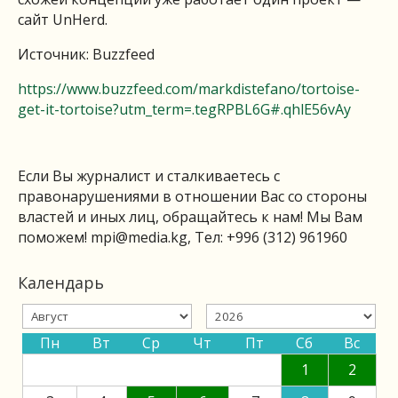
сайт UnHerd.
Источник: Buzzfeed
https://www.buzzfeed.com/markdistefano/tortoise-
get-it-tortoise?utm_term=.tegRPBL6G#.qhlE56vAy
Если Вы журналист и сталкиваетесь с
правонарушениями в отношении Вас со стороны
властей и иных лиц, обращайтесь к нам! Мы Вам
поможем!
mpi@media.kg
, Тел: +996 (312) 961960
Календарь
Пн
Вт
Ср
Чт
Пт
Сб
Вс
1
2