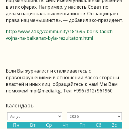
нацменьшинств. «Мы имеем уникальные решения
в этих сферах. Например, у нас есть Совет по
делам национальных меньшинств. Он защищает
права нацменьшинств», — добавил экс-президент.
http://www.24.kg/community/181695-boris-tadich-
vojna-na-balkanax-byla-rezultatom.html
Если Вы журналист и сталкиваетесь с
правонарушениями в отношении Вас со стороны
властей и иных лиц, обращайтесь к нам! Мы Вам
поможем!
mpi@media.kg
, Тел: +996 (312) 961960
Календарь
Пн
Вт
Ср
Чт
Пт
Сб
Вс