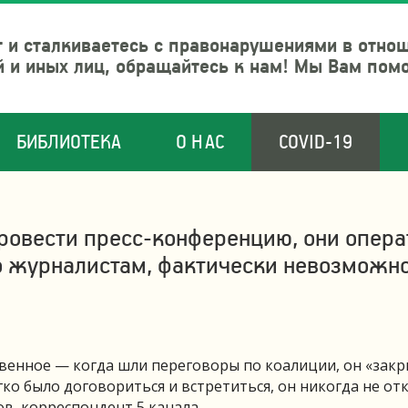
 и сталкиваетесь с правонарушениями в отно
й и иных лиц, обращайтесь к нам! Мы Вам пом
БИБЛИОТЕКА
О НАС
COVID-19
провести пресс-конференцию, они опера
мо журналистам, фактически невозможн
венное — когда шли переговоры по коалиции, он «закр
егко было договориться и встретиться, он никогда не от
в, корреспондент 5 канала.