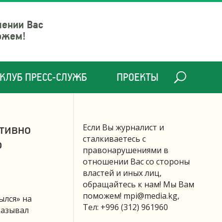
шении Вас
ожем!
КЛУБ ПРЕСС-СЛУЖБ
ПРОЕКТЫ
тивно
Если Вы журналист и
сталкиваетесь с
о
правонарушениями в
отношении Вас со стороны
властей и иных лиц,
обращайтесь к нам! Мы Вам
поможем!
mpi@media.kg
,
ылся» на
Тел: +996 (312) 961960
казывал