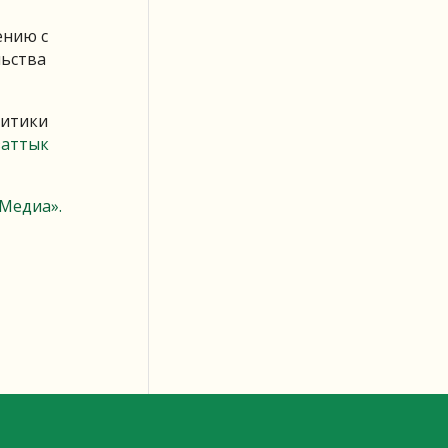
ению с
льства
литики
заттык
Медиа».