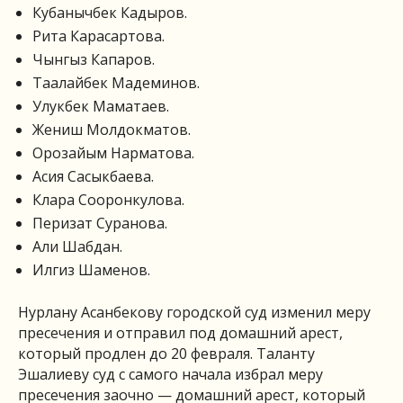
Кубанычбек Кадыров.
Рита Карасартова.
Чынгыз Капаров.
Таалайбек Мадеминов.
Улукбек Маматаев.
Жениш Молдокматов.
Орозайым Нарматова.
Асия Сасыкбаева.
Клара Сооронкулова.
Перизат Суранова.
Али Шабдан.
Илгиз Шаменов.
Нурлану Асанбекову городской суд изменил меру
пресечения и отправил под домашний арест,
который продлен до 20 февраля. Таланту
Эшалиеву суд с самого начала избрал меру
пресечения заочно — домашний арест, который