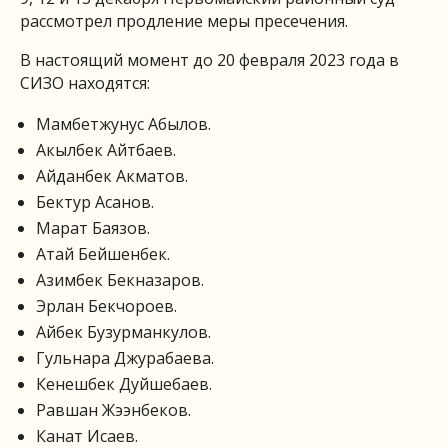
рассмотрел продление меры пресечения.
В настоящий момент до 20 февраля 2023 года в
СИЗО находятся:
Мамбетжунус Абылов.
Акылбек Айтбаев.
Айданбек Акматов.
Бектур Асанов.
Марат Баязов.
Атай Бейшенбек.
Азимбек Бекназаров.
Эрлан Бекчороев.
Айбек Бузурманкулов.
Гульнара Джурабаева.
Кенешбек Дуйшебаев.
Равшан Жээнбеков.
Канат Исаев.