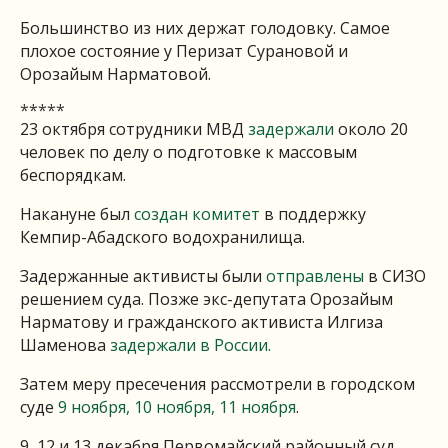
Большинство из них держат голодовку. Самое
плохое состояние у Перизат Сурановой и
Орозайым Нарматовой.
*****
23 октября сотрудники МВД
задержали
около 20
человек по делу о подготовке к массовым
беспорядкам.
Накануне был
создан комитет
в поддержку
Кемпир-Абадского водохранилища.
Задержанные активисты были
отправлены
в СИЗО
решением суда. Позже экс-депутата Орозайым
Нарматову и гражданского активиста Илгиза
Шаменова
задержали в России.
Затем меру пресечения рассмотрели в городском
суде
9 ноября,
10 ноября,
11 ноября
.
9, 12 и 13 декабря Первомайский районный суд