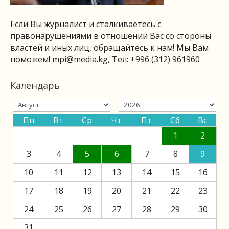
Если Вы журналист и сталкиваетесь с
правонарушениями в отношении Вас со стороны
властей и иных лиц, обращайтесь к нам! Мы Вам
поможем!
mpi@media.kg
, Тел: +996 (312) 961960
Календарь
Пн
Вт
Ср
Чт
Пт
Сб
Вс
1
2
3
4
5
6
7
8
9
10
11
12
13
14
15
16
17
18
19
20
21
22
23
24
25
26
27
28
29
30
31