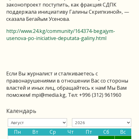
законопроект поступить, как фракция СДПК
поддержала инициативу Галины Скрипкиной», —
сказала Бегайым Усенова.
http://www.24.kg/community/164374-begajym-
usenova-po-iniciative-deputata-galiny.html
Если Вы журналист и сталкиваетесь с
правонарушениями в отношении Вас со стороны
властей и иных лиц, обращайтесь к нам! Мы Вам
поможем!
mpi@media.kg
, Тел: +996 (312) 961960
Календарь
Пн
Вт
Ср
Чт
Пт
Сб
Вс