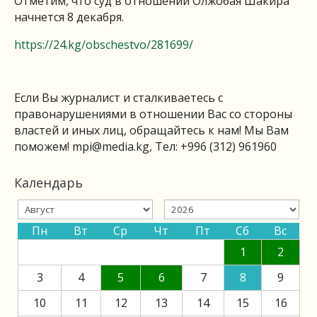
Отметим, что суд в отношении Олжобая Шакира
начнется 8 декабря.
https://24.kg/obschestvo/281699/
Если Вы журналист и сталкиваетесь с
правонарушениями в отношении Вас со стороны
властей и иных лиц, обращайтесь к нам! Мы Вам
поможем!
mpi@media.kg
, Тел: +996 (312) 961960
Календарь
Пн
Вт
Ср
Чт
Пт
Сб
Вс
1
2
3
4
5
6
7
8
9
10
11
12
13
14
15
16