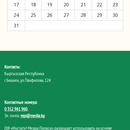
17
18
19
20
21
22
23
24
25
26
27
28
29
30
31
Контакты:
Кыргызская Республика
г.Бишкек, ул.Панфилова, 124
Контактные номера:
0 312 961 960
,
Эл. почта:
mpi@media.kg
ОФ «Институт Медиа Полиси» разрешает использовать на основе