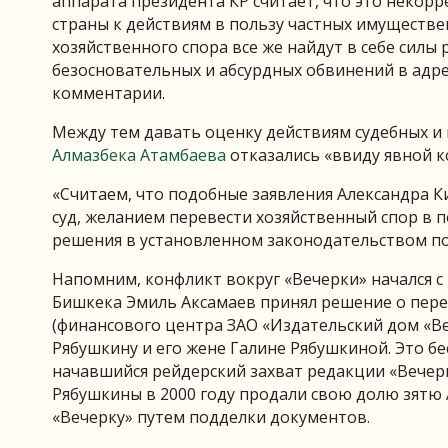
аппарата президента КР считает, что это некорр
страны к действиям в пользу частных имуществе
хозяйственного спора все же найдут в себе силы р
безосновательных и абсурдных обвинений в адре
комментарии.
Между тем давать оценку действиям судебных и 
Алмазбека Атамбаева
отказались «ввиду явной 
«Считаем, что подобные заявления Александра К
суд, желанием перевести хозяйственный спор в 
решения в установленном законодательством п
Напомним, конфликт вокруг «Вечерки» начался с 
Бишкека Эмиль Аксамаев принял решение о пер
(финансового центра ЗАО «Издательский дом «
Рябушкину и его жене Галине Рябушкиной. Это 
начавшийся рейдерский захват редакции «Вечер
Рябушкины в 2000 году продали свою долю зятю
«Вечерку» путем подделки документов.