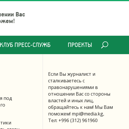
шении Вас
ожем!
КЛУБ ПРЕСС-СЛУЖБ
ПРОЕКТЫ
Если Вы журналист и
сталкиваетесь с
правонарушениями в
отношении Вас со стороны
я под
властей и иных лиц,
ого
обращайтесь к нам! Мы Вам
поможем!
mpi@media.kg
,
Тел: +996 (312) 961960
итики