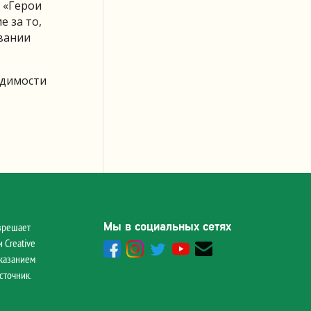
 «Герои
е за то,
овании
одимости
Мы в социальных сетях
зрешает
 Creative
указанием
сточник.