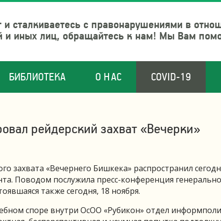
 и сталкиваетесь с правонарушениями в отно
й и иных лиц, обращайтесь к нам! Мы Вам пом
БИБЛИОТЕКА
О НАС
COVID-19
овал рейдерский захват «Вечерки»
о захвата «Вечернего Бишкека» распространил сегодн
та. Поводом послужила пресс-конференция генеральн
оявшаяся также сегодня, 18 ноября.
дебном споре внутри ОсОО «Рубикон» отдел информпол