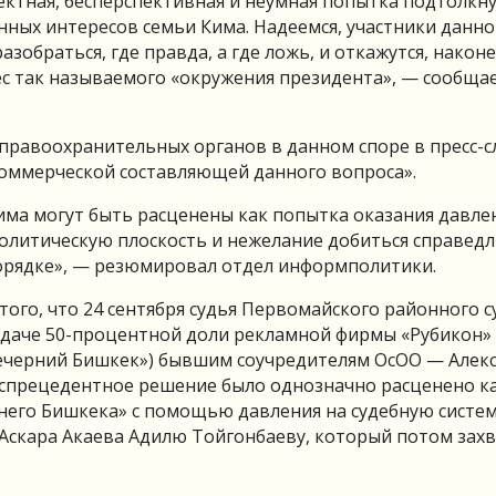
ектная, бесперспективная и неумная попытка подтолкну
нных интересов семьи Кима. Надеемся, участники данно
азобраться, где правда, а где ложь, и откажутся, наконе
с так называемого «окружения президента», — сообщае
правоохранительных органов в данном споре в пресс-с
коммерческой составляющей данного вопроса».
има могут быть расценены как попытка оказания давле
политическую плоскость и нежелание добиться справед
орядке», — резюмировал отдел информполитики.
того, что 24 сентября судья Первомайского районного с
едаче 50-процентной доли рекламной фирмы «Рубикон»
Вечерний Бишкек») бывшим соучредителям ОсОО — Алек
беспрецедентное решение было однозначно расценено к
него Бишкека» с помощью давления на судебную систем
 Аскара Акаева Адилю Тойгонбаеву, который потом зах