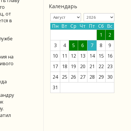
ть главу
Календарь
го
ц, от
тся в
Пн
Вт
Ср
Чт
Пт
Сб
Вс
1
2
лужбе
3
4
5
6
7
8
9
10
11
12
13
14
15
16
ния на
ливого
17
18
19
20
21
22
23
24
25
26
27
28
29
30
уда
31
сандру
ак
у.
ватил