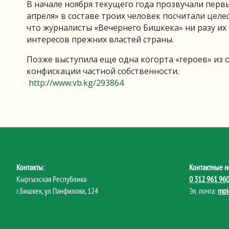
В начале ноября текущего года прозвучали первы
апреля» в составе троих человек посчитали целе
что журналисты «Вечернего Бишкека» ни разу их
интересов прежних властей страны.
Позже выступила еще одна когорта «героев» из 
конфискации частной собственности.
http://www.vb.kg/293864
Контакты:
Контактные н
Кыргызская Республика
0 312 961 96
г.Бишкек, ул.Панфилова, 124
Эл. почта:
mpi