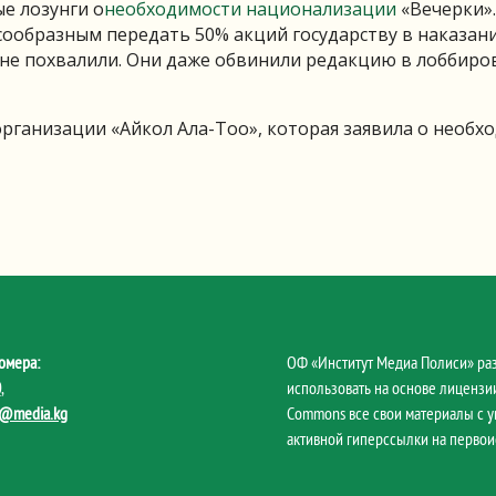
е лозунги о
необходимости национализации
«Вечерки».
сообразным передать 50% акций государству в наказани
 не похвалили. Они даже обвинили редакцию в лоббир
организации «Айкол Ала-Тоо», которая заявила о необх
омера:
ОФ «Институт Медиа Полиси» ра
0
,
использовать на основе лицензии
@media.kg
Commons все свои материалы с 
активной гиперссылки на первои