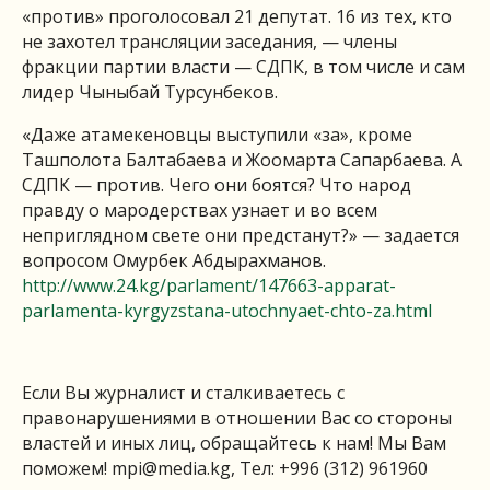
«против» проголосовал 21 депутат. 16 из тех, кто
не захотел трансляции заседания, — члены
фракции партии власти — СДПК, в том числе и сам
лидер Чыныбай Турсунбеков.
«Даже атамекеновцы выступили «за», кроме
Ташполота Балтабаева и Жоомарта Сапарбаева. А
СДПК — против. Чего они боятся? Что народ
правду о мародерствах узнает и во всем
неприглядном свете они предстанут?» — задается
вопросом Омурбек Абдырахманов.
http://www.24.kg/parlament/147663-apparat-
parlamenta-kyrgyzstana-utochnyaet-chto-za.html
Если Вы журналист и сталкиваетесь с
правонарушениями в отношении Вас со стороны
властей и иных лиц, обращайтесь к нам! Мы Вам
поможем!
mpi@media.kg
, Тел: +996 (312) 961960