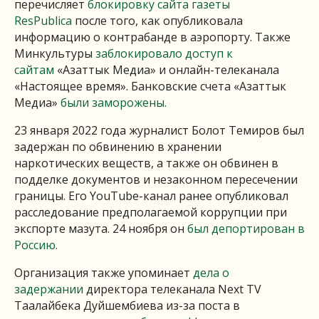
перечисляет
блокировку сайта газеты
ResPublica
после того, как опубликовала
информацию о контрабанде в аэропорту. Также
Минкультуры
заблокировало доступ к
сайтам
«Азаттык Медиа» и онлайн-телеканала
«Настоящее время». Банковские счета «Азаттык
Медиа»
были заморожены.
23 января 2022 года журналист Болот Темиров был
задержан по обвинению в хранении
наркотических веществ, а также он обвинен в
подделке документов и незаконном пересечении
границы. Его YouTube-канал ранее опубликовал
расследование предполагаемой коррупции при
экспорте мазута. 24 ноября он
был депортирован в
Россию.
Организация также упоминает
дела о
задержании
директора телеканала Next TV
Таалайбека Дуйшембиева из-за поста в