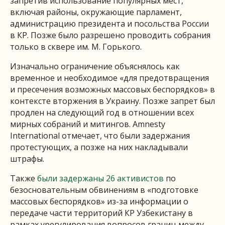
запретив использование популярных мест,
включая районы, окружающие парламент,
администрацию президента и посольства России
в КР. Позже было разрешено проводить собрания
только в сквере им. М. Горького.
Изначально ограничение объяснялось как
временное и необходимое «для предотвращения
и пресечения возможных массовых беспорядков» в
контексте вторжения в Украину. Позже запрет был
продлен на следующий год в отношении всех
мирных собраний и митингов. Amnesty
International отмечает, что были задержания
протестующих, а позже на них накладывали
штрафы.
Также
были задержаны 26 активистов
по
безосновательным обвинениям в «подготовке
массовых беспорядков» из-за информации о
передаче части территорий КР Узбекистану в
рамках урегулирования вопросов границ между