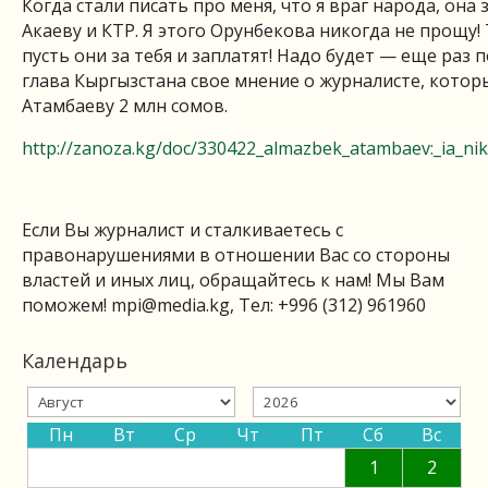
Когда стали писать про меня, что я враг народа, она 
Акаеву и КТР. Я этого Орунбекова никогда не прощу!
пусть они за тебя и заплатят! Надо будет — еще раз 
глава Кыргызстана свое мнение о журналисте, котор
Атамбаеву 2 млн сомов.
http://zanoza.kg/doc/330422_almazbek_atambaev:_ia_n
Если Вы журналист и сталкиваетесь с
правонарушениями в отношении Вас со стороны
властей и иных лиц, обращайтесь к нам! Мы Вам
поможем!
mpi@media.kg
, Тел: +996 (312) 961960
Календарь
Пн
Вт
Ср
Чт
Пт
Сб
Вс
1
2