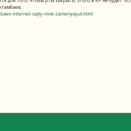
я для того, чтобы рты закрыть, этого в КР не будет. Есл
Атамбаев.
baev-internet-sajty-mne-zamenyayut.html