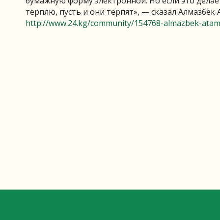
бумажную форму электронной. Но если это делаетс
терплю, пусть и они терпят», — сказал Алмазбек 
http://www.24.kg/community/154768-almazbek-atam