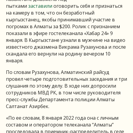
пытками
заставили
оговорить себя и признаться
на камеру в том, что он безработный
кыргызстанец, якобы принимавший участие в
погромах в Алматы за $200. Ролик с признанием
показали в эфире гостелеканала «Хабар 24» 9
января. В Кыргызстане узнали в мужчине на видео
известного джазмена Викрама Рузахунова и после
скандала его вернули на родину вечером 10
января.
По словам Рузахунова, Алматинский райсуд
провел четыре подготовительных заседания и три
слушания по этому делу. В ходе них допросили
сотрудников МВД РК, в том числе руководителя
пресс-службы Департамента полиции Алматы
Салтанат Азирбек.
«По ее словам, 8 января 2022 года она с личным
составом и оператором телеканала “Алматы”
проследовала в приемник-распределитель в селе