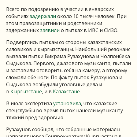
Всего по подозрению в участии в январских
событиях
задержали
около 10 тысяч человек. При
этом правозащитники и родственники
задержанных
заявили
о пытках в ИВС и СИЗО.
Подверглись пыткам со стороны казахстанских
силовиков и кыргызстанцы. Наибольший резонанс
вызвали пытки Викрама Рузахунова и Чолпонбека
Сыдыкова. Первого, джазового музыканта, пытали
и заставили оговорить себя на камеру, а второму
сломали обе ноги. По факту пыток Рузахунова и
Сыдыкова возбудили уголовные дела и
в
Кыргызстане
, и в
Казахстане
.
В июле экспертиза
установила
, что казахские
спецслужбы во время пыток нанесли музыканту
тяжкий вред здоровью.
Рузахунов сообщал, что собранные материалы
направят через Генпрокуратуру Кыргызстана в