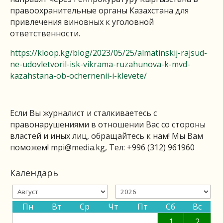
правоохранительные органы Казахстана для
привлечения виновных к уголовной
ответственности.
https://kloop.kg/blog/2023/05/25/almatinskij-rajsud-
ne-udovletvoril-isk-vikrama-ruzahunova-k-mvd-
kazahstana-ob-ochernenii-i-klevete/
Если Вы журналист и сталкиваетесь с
правонарушениями в отношении Вас со стороны
властей и иных лиц, обращайтесь к нам! Мы Вам
поможем!
mpi@media.kg
, Тел: +996 (312) 961960
Календарь
Пн
Вт
Ср
Чт
Пт
Сб
Вс
1
2