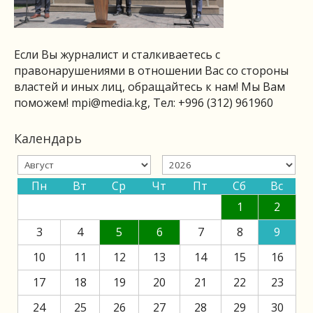
Если Вы журналист и сталкиваетесь с
правонарушениями в отношении Вас со стороны
властей и иных лиц, обращайтесь к нам! Мы Вам
поможем!
mpi@media.kg
, Тел: +996 (312) 961960
Календарь
Пн
Вт
Ср
Чт
Пт
Сб
Вс
1
2
3
4
5
6
7
8
9
10
11
12
13
14
15
16
17
18
19
20
21
22
23
24
25
26
27
28
29
30