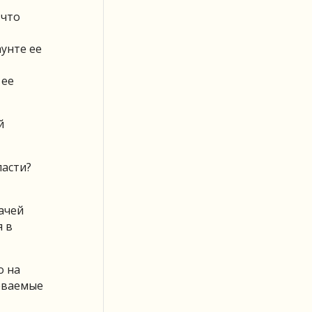
 что
унте ее
 ее
й
ласти?
ачей
я в
о на
реваемые