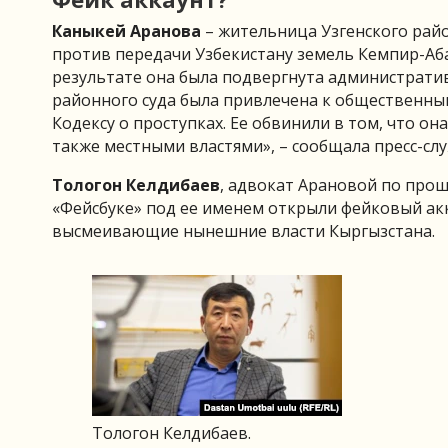
Каныкей Аранова
– жительница Узгенского райо
против передачи Узбекистану земель Кемпир-Аб
результате она была подвергнута административ
районного суда была привлечена к общественным
Кодексу о проступках. Ее обвинили в том, что о
также местными властями», – сообщала пресс-сл
Тологон Келдибаев
, адвокат Арановой по прош
«Фейсбуке» под ее именем открыли фейковый акк
высмеивающие нынешние власти Кыргызстана.
Тологон Келдибаев.