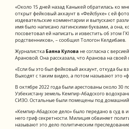
«Около 15 дней назад Каныкей обратилась ко мне,
открыт фейковый аккаунт в «Фейсбуке» с ей фот
издевательские комментарии и выпускают различ
имя было написано латинскими буквами, а она, к
посоветовал ей написать и известить об этом ГК
родственников», – сообщил Тологон Келдибаев.
Журналистка
Баяна Кулова
не согласна с версие
Арановой. Она рассказала, что Аранова на своей
«Если бы это был фейковый аккаунт, откуда бы 
Выходят с таким видео, а потом называют это «
В октябре 2022 года были арестованы около 30 п
Узбекистану земель Кемпир-Абадского водохрани
СИЗО. Остальные были помещены под домашний а
«Кемпир-Абадское дело» было передано в суд в 
него гриф секретности. Милиция обвиняет полит
называют это дело политическим преследование