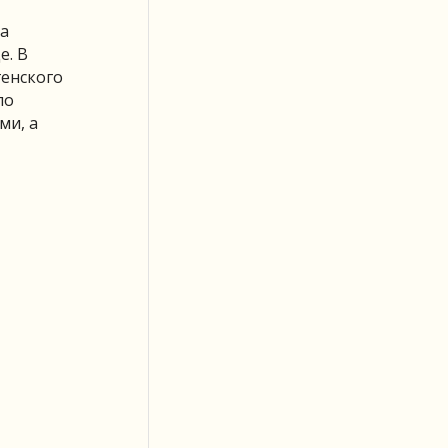
та
е. В
генского
по
ми, а