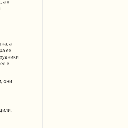
 а я
и
на, а
ра ее
трудники
ее в
м, они
щили,