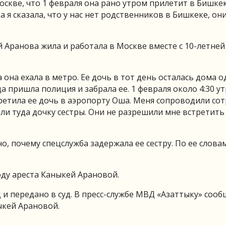
скве, что 1 февраля она рано утром прилетит в Бишкек,
а я сказала, что у нас нет родственников в Бишкеке, он
 Аранова жила и работала в Москве вместе с 10-летней
 она ехала в метро. Ее дочь в тот день осталась дома од
 пришла полиция и забрала ее. 1 февраля около 4:30 ут
третила ее дочь в аэропорту Оша. Меня сопроводили со
ели туда дочку сестры. Они не разрешили мне встретить 
о, почему спецслужба задержала ее сестру. По ее слова
ду ареста Каныкей Арановой.
и передано в суд. В пресс-службе МВД «Азаттыку» сооб
ыкей Арановой.