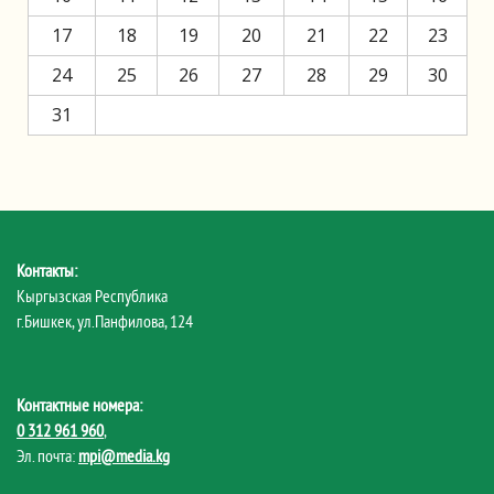
17
18
19
20
21
22
23
24
25
26
27
28
29
30
31
Контакты:
Кыргызская Республика
г.Бишкек, ул.Панфилова, 124
Контактные номера:
0 312 961 960
,
Эл. почта:
mpi@media.kg