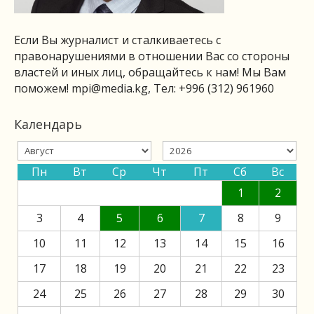
Если Вы журналист и сталкиваетесь с
правонарушениями в отношении Вас со стороны
властей и иных лиц, обращайтесь к нам! Мы Вам
поможем!
mpi@media.kg
, Тел: +996 (312) 961960
Календарь
Пн
Вт
Ср
Чт
Пт
Сб
Вс
1
2
3
4
5
6
7
8
9
10
11
12
13
14
15
16
17
18
19
20
21
22
23
24
25
26
27
28
29
30